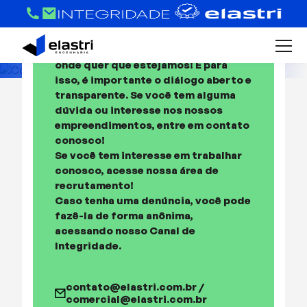
CONTATO
Existimos para fazer a diferença
Entre em contato
onde quer que estejamos! E para
isso, é importante o diálogo aberto e
Conosco!
transparente. Se você tem alguma
dúvida ou interesse nos nossos
empreendimentos, entre em contato
conosco!
Se você tem interesse em trabalhar
conosco, acesse nossa área de
recrutamento!
Caso tenha uma denúncia, você pode
fazê-la de forma anônima,
acessando nosso Canal de
Integridade.
contato@elastri.com.br /
comercial@elastri.com.br