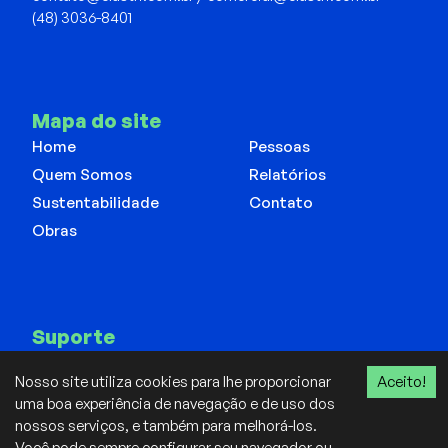
(48) 3036-8401
Mapa do site
Home
Pessoas
Quem Somos
Relatórios
Sustentabilidade
Contato
Obras
Suporte
Canal de Integridade
Nosso site utiliza cookies para lhe proporcionar
Aceito!
Política de Privacidade
uma boa experiência de navegação e de uso dos
nossos serviços, e também para melhorá-los.
Você pode sempre configurar seu navegador ou